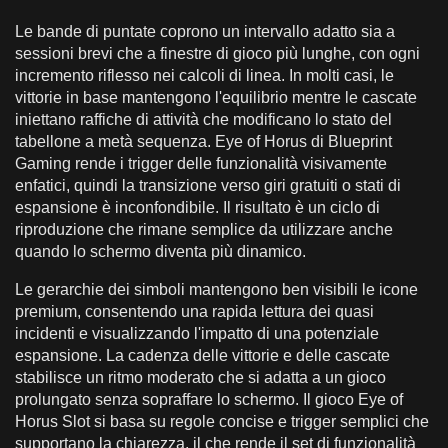
Le bande di puntate coprono un intervallo adatto sia a
sessioni brevi che a finestre di gioco più lunghe, con ogni
incremento riflesso nei calcoli di linea. In molti casi, le
vittorie in base mantengono l'equilibrio mentre le cascate
iniettano raffiche di attività che modificano lo stato del
tabellone a metà sequenza. Eye of Horus di Blueprint
Gaming rende i trigger delle funzionalità visivamente
enfatici, quindi la transizione verso giri gratuiti o stati di
espansione è inconfondibile. Il risultato è un ciclo di
riproduzione che rimane semplice da utilizzare anche
quando lo schermo diventa più dinamico.
Le gerarchie dei simboli mantengono ben visibili le icone
premium, consentendo una rapida lettura dei quasi
incidenti e visualizzando l'impatto di una potenziale
espansione. La cadenza delle vittorie e delle cascate
stabilisce un ritmo moderato che si adatta a un gioco
prolungato senza sopraffare lo schermo. Il gioco Eye of
Horus Slot si basa su regole concise e trigger semplici che
supportano la chiarezza, il che rende il set di funzionalità