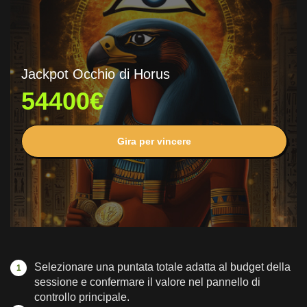
Jackpot Occhio di Horus
54400€
Gira per vincere
Selezionare una puntata totale adatta al budget della
sessione e confermare il valore nel pannello di
controllo principale.