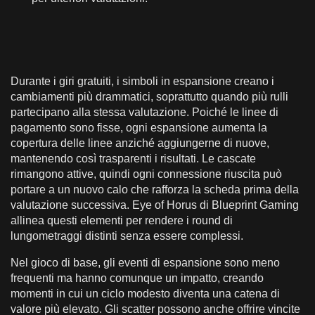
Durante i giri gratuiti, i simboli in espansione creano i
cambiamenti più drammatici, soprattutto quando più rulli
partecipano alla stessa valutazione. Poiché le linee di
pagamento sono fisse, ogni espansione aumenta la
copertura delle linee anziché aggiungerne di nuove,
mantenendo così trasparenti i risultati. Le cascate
rimangono attive, quindi ogni connessione riuscita può
portare a un nuovo calo che rafforza la scheda prima della
valutazione successiva. Eye of Horus di Blueprint Gaming
allinea questi elementi per rendere i round di
lungometraggi distinti senza essere complessi.
Nel gioco di base, gli eventi di espansione sono meno
frequenti ma hanno comunque un impatto, creando
momenti in cui un ciclo modesto diventa una catena di
valore più elevato. Gli scatter possono anche offrire vincite