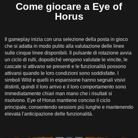
Come giocare a Eye of
Horus
Il gameplay inizia con una selezione della posta in gioco
che si adatta in modo pulito alla valutazione delle linee
sulle cinque linee disponibili. Il pulsante di rotazione avvia
un ciclo di rulli, dopodiché vengono valutate le vincite, le
cascate si attivano se presenti e le funzionalità possono
attivarsi quando le loro condizioni sono soddisfatte. I
simboli Wild e quelli in espansione hanno segnali visivi
distinti, quindi il loro arrivo e il loro comportamento sono
immediatamente chiari man mano che i risultati si
risolvono. Eye of Horus mantiene conciso il ciclo
principale, consentendo sessioni più lunghe e mantenendo
elevata l'anticipazione delle funzionalità.