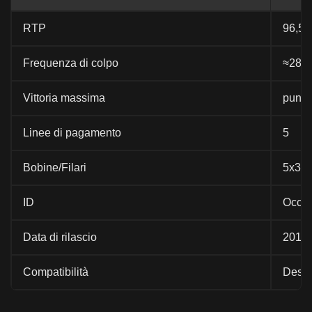
RTP
96,5
Frequenza di colpo
≈28%
Vittoria massima
punta
Linee di pagamento
5
Bobine/Filari
5x3
ID
Occhi
Data di rilascio
2012
Compatibilità
Deskt