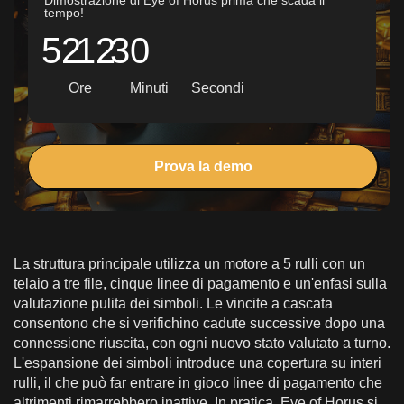
Dimostrazione di Eye of Horus prima che scada il
tempo!
52
12
28
Ore
Minuti
Secondi
Prova la demo
La struttura principale utilizza un motore a 5 rulli con un
telaio a tre file, cinque linee di pagamento e un'enfasi sulla
valutazione pulita dei simboli. Le vincite a cascata
consentono che si verifichino cadute successive dopo una
connessione riuscita, con ogni nuovo stato valutato a turno.
L'espansione dei simboli introduce una copertura su interi
rulli, il che può far entrare in gioco linee di pagamento che
altrimenti rimarrebbero inattive. In pratica, Eye of Horus si