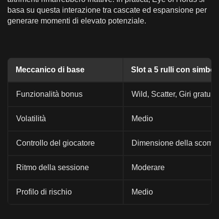
basa su questa interazione tra cascate ed espansione per
generare momenti di elevato potenziale.
Meccanico di base
Slot a 5 rulli con simbo
Funzionalità bonus
Wild, Scatter, Giri gratui
Volatilità
Medio
Controllo del giocatore
Dimensione della scomme
Ritmo della sessione
Moderare
Profilo di rischio
Medio