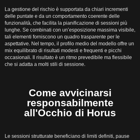
La gestione del rischio è supportata da chiari incrementi
delle puntate e da un comportamento coerente delle
funzionalità, che facilita la pianificazione di sessioni più
lunghe. Se combinati con un’esposizione massima visibile,
tali elementi forniscono un quadro trasparente per le
aspettative. Nel tempo, il profilo medio del modello offre un
mix equilibrato di risultati modesti e frequenti e picchi
occasionali. Il risultato è un ritmo prevedibile ma flessibile
che si adatta a molti stili di sessione.
Come avvicinarsi
responsabilmente
all'Occhio di Horus
Le sessioni strutturate beneficiano di limiti definiti, pause